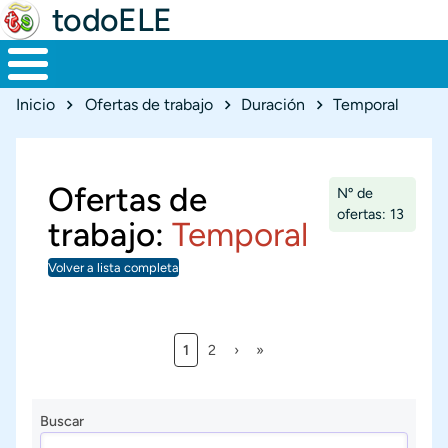
todoELE
Ruta de navegación
Inicio
Ofertas de trabajo
Duración
Temporal
Ofertas de
Nº de
ofertas: 13
trabajo:
Temporal
Volver a lista completa
Página actual
Página
Siguiente página
Última página
1
2
›
»
Paginación
Buscar