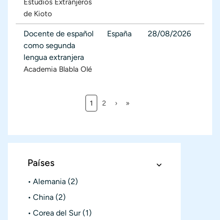
Estudios Extranjeros
de Kioto
Docente de español
España
28/08/2026
como segunda
lengua extranjera
Academia Blabla Olé
Página actual
Página
Siguiente página
Última página
1
2
›
»
Paginación
Países
Alemania
(2)
China
(2)
Corea del Sur
(1)