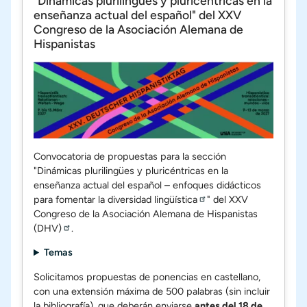
"Dinámicas plurilingües y pluricéntricas en la
enseñanza actual del español" del XXV
Congreso de la Asociación Alemana de
Hispanistas
Convocatoria de propuestas para la sección
"
Dinámicas plurilingües y pluricéntricas en la
enseñanza actual del español – enfoques didácticos
para fomentar la diversidad lingüística
" del
XXV
Congreso de la Asociación Alemana de Hispanistas
(DHV)
.
Temas
Solicitamos propuestas de ponencias en castellano,
con una extensión máxima de
500 palabras
(sin incluir
la bibliografía), que deberán enviarse
antes del
18 de