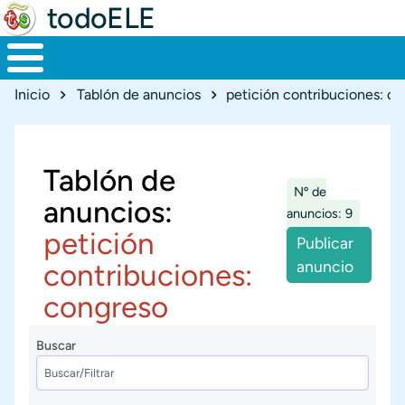
todoELE
Ruta de navegación
Inicio
Tablón de anuncios
petición contribuciones: c
Tablón de
Nº de
anuncios:
anuncios: 9
petición
Publicar
contribuciones:
anuncio
congreso
Buscar