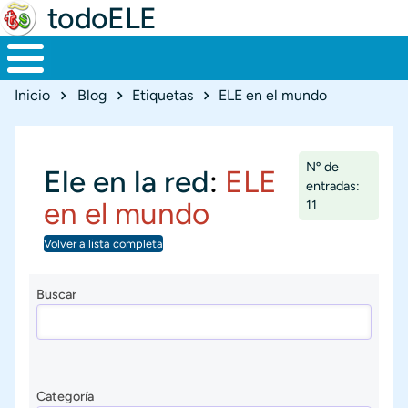
todoELE
Ruta de navegación
Inicio
Blog
Etiquetas
ELE en el mundo
Nº de
Ele en la red
:
ELE
entradas:
en el mundo
11
Volver a lista completa
Buscar
Categoría