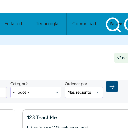
En la red
Tecnología
Comunidad
Buscar
Nº de 
Categoría
Ordenar por
123 TeachMe
https://www.123teachme.com/