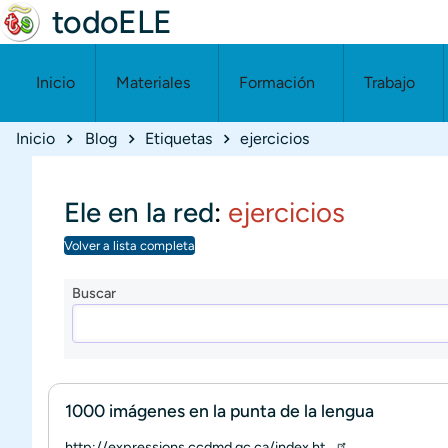
todoELE
Inicio
Materiales
Formación
Trabajo
Ruta de navegación
Inicio
Blog
Etiquetas
ejercicios
Ele en la red
:
ejercicios
Volver a lista completa
Buscar
1000 imágenes en la punta de la lengua
http://expressions.ccdmd.qc.ca/index.ht…