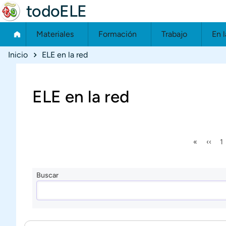
todoELE
Materiales
Formación
Trabajo
En l
Ruta de navegación
Inicio
ELE en la red
ELE en la red
Primera p
Página
P
«
‹‹
1
Buscar