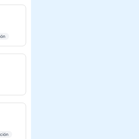
ión
ción