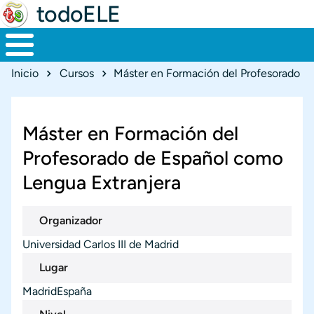
todoELE
Ruta de navegación
Inicio
Cursos
Máster en Formación del
Profesorado de Español como
Lengua Extranjera
Organizador
Universidad Carlos III de Madrid
Lugar
Madrid
España
Ciudad
País