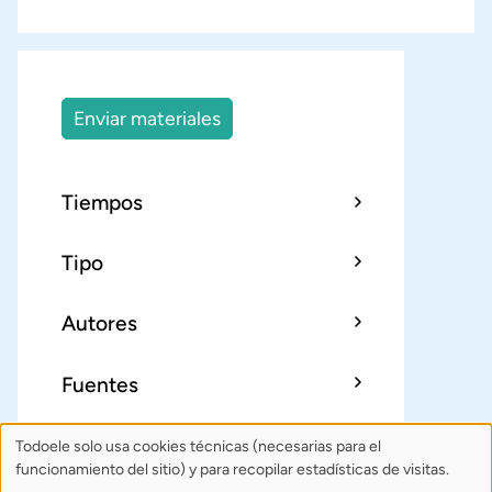
Enviar materiales
Tiempos
Tipo
Autores
Fuentes
Todoele solo usa cookies técnicas (necesarias para el
Uso
Sobre Todoele
Índice
Publica
funcionamiento del sitio) y para recopilar estadísticas de visitas.
Contacto: todoele@gmail.com