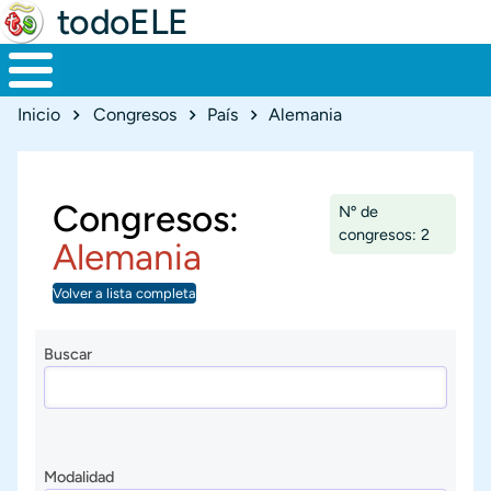
todoELE
Ruta de navegación
Inicio
Congresos
País
Alemania
Congresos:
Nº de
congresos: 2
Alemania
Volver a lista completa
Buscar
Modalidad