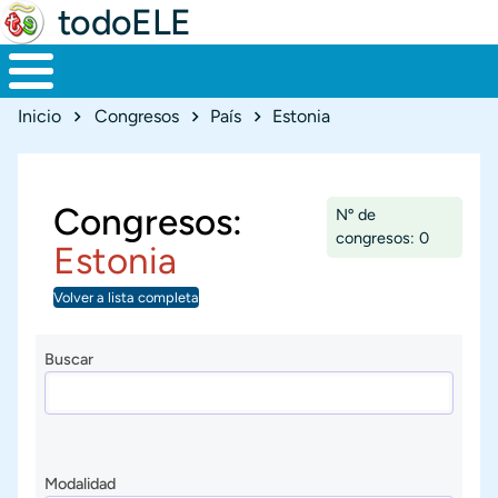
todoELE
Ruta de navegación
Inicio
Congresos
País
Estonia
Congresos:
Nº de
congresos: 0
Estonia
Volver a lista completa
Buscar
Modalidad