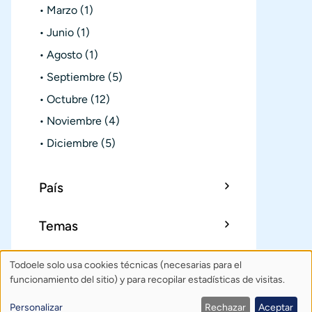
Marzo
(1)
Junio
(1)
Agosto
(1)
Septiembre
(5)
Octubre
(12)
Noviembre
(4)
Diciembre
(5)
País
Temas
Todoele solo usa cookies técnicas (necesarias para el
Uso
Sobre Todoele
Índice
Publica
funcionamiento del sitio) y para recopilar estadísticas de visitas.
de
Contacto: todoele@gmail.com
Personalizar
Rechazar
Aceptar
Política de privacidad
Créditos