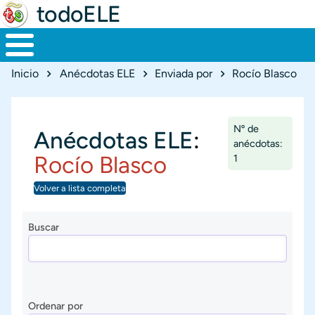
todoELE
Ruta de navegación
Inicio
Anécdotas ELE
Enviada por
Rocío Blasco
Nº de
Anécdotas ELE
:
anécdotas:
Rocío Blasco
1
Volver a lista completa
Buscar
Ordenar por