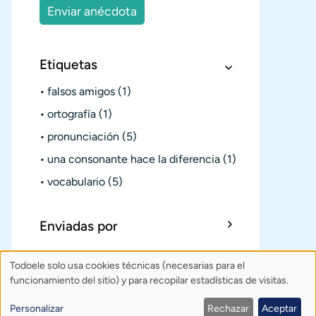
Enviar anécdota
Etiquetas
falsos amigos
(1)
ortografía
(1)
pronunciación
(5)
una consonante hace la diferencia
(1)
vocabulario
(5)
Enviadas por
Todoele solo usa cookies técnicas (necesarias para el
Uso
Sobre Todoele
Índice
Publica
funcionamiento del sitio) y para recopilar estadísticas de visitas.
de
Contacto: todoele@gmail.com
Personalizar
Rechazar
Aceptar
Política de privacidad
Créditos
datos