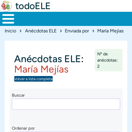
todoELE
Ruta de navegación
Inicio
Anécdotas ELE
Enviada por
María Mejías
Nº de
Anécdotas ELE
:
anécdotas:
María Mejías
2
Volver a lista completa
Buscar
Ordenar por