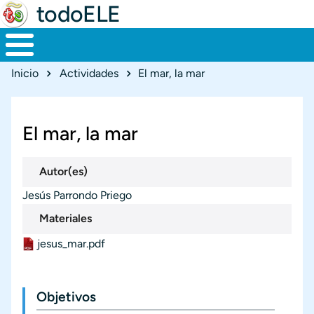
todoELE
Ruta de navegación
Inicio
Actividades
El mar, la mar
El mar, la mar
Autor(es)
Jesús Parrondo Priego
Materiales
jesus_mar.pdf
Materiales
Documento
Objetivos