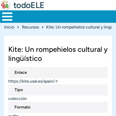
todoELE
Ruta de navegación
Inicio
Recursos
Kite: Un rompehielos cultural y lingüís
Kite: Un rompehielos cultural y
lingüístico
Enlace
https://kite.usal.es/spain/
Tipo
colección
Formato
audio