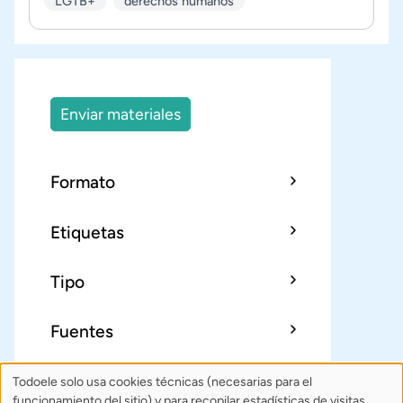
LGTB+
derechos humanos
Enviar materiales
Formato
Etiquetas
Tipo
Fuentes
Todoele solo usa cookies técnicas (necesarias para el
Uso
Sobre Todoele
Índice
Publica
funcionamiento del sitio) y para recopilar estadísticas de visitas.