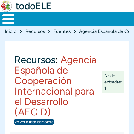
todoELE
Ruta de navegación
Inicio
Recursos
Fuentes
Recursos
:
Agencia
Española de
Nº de
Cooperación
entradas:
Internacional para
1
el Desarrollo
(AECID)
Volver a lista completa