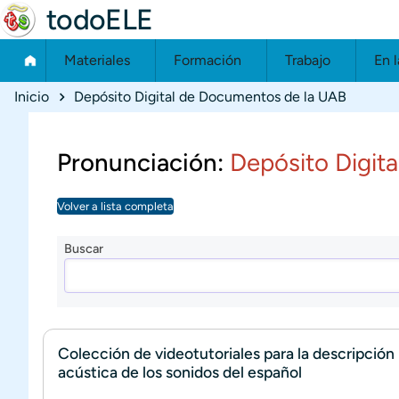
todoELE
Materiales
Formación
Trabajo
En l
Ruta de navegación
Inicio
Depósito Digital de Documentos de la UAB
Pronunciación:
Depósito Digit
Volver a lista completa
Buscar
Colección de videotutoriales para la descripción
acústica de los sonidos del español