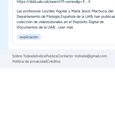
https://ddd.uab.cat/search?f=series&p=F…
Las profesoras Lourdes Aguilar y María Jesús Machuca, del
Departamento de Filología Española de la UAB, han publica
colección de videotutoriales en el Depósito Digital de
Documentos de la UAB...
Leer más
explicación
Sobre Todoele
Índice
Publica
Contacto: todoele@gmail.com
Política de privacidad
Créditos