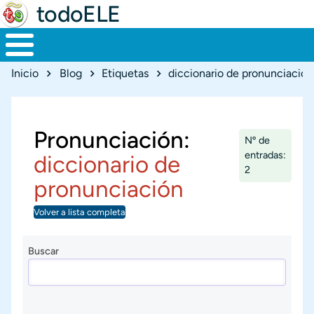
todoELE
Ruta de navegación
Inicio
Blog
Etiquetas
diccionario de pronunciación
Pronunciación:
Nº de
entradas:
diccionario de
2
pronunciación
Volver a lista completa
Buscar