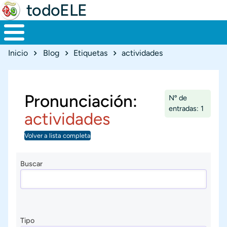
todoELE
Ruta de navegación
Inicio
Blog
Etiquetas
actividades
Pronunciación:
Nº de
entradas: 1
actividades
Volver a lista completa
Buscar
Tipo