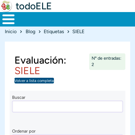
todoELE
Ruta de navegación
Inicio
Blog
Etiquetas
SIELE
Evaluación:
Nº de entradas:
2
SIELE
Volver a lista completa
Buscar
Ordenar por