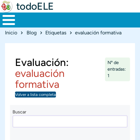
todoELE
Ruta de navegación
Inicio
Blog
Etiquetas
evaluación formativa
Evaluación:
Nº de
entradas:
evaluación
1
formativa
Volver a lista completa
Buscar