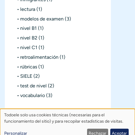
lectura
(1)
modelos de examen
(3)
nivel B1
(1)
nivel B2
(1)
nivel C1
(1)
retroalimentación
(1)
rúbricas
(1)
SIELE
(2)
test de nivel
(2)
vocabulario
(3)
Todoele solo usa cookies técnicas (necesarias para el
Uso
Sobre Todoele
Índice
Publica
funcionamiento del sitio) y para recopilar estadísticas de visitas.
de
Contacto: todoele@gmail.com
Personalizar
Rechazar
Aceptar
Política de privacidad
Créditos