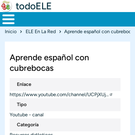
todoELE
Ruta de navegación
Inicio
ELE En La Red
Aprende español con cubreboca
Aprende español con
cubrebocas
Enlace
https://www.youtube.com/channel/UCPjXUj…
Tipo
Youtube - canal
Categoría
Recursos didácticos