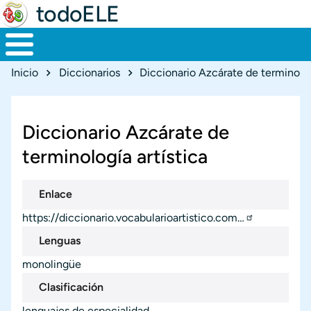
todoELE
Ruta de navegación
Inicio
Diccionarios
Diccionario Azcárate de terminolog
Diccionario Azcárate de
terminología artística
Enlace
https://diccionario.vocabularioartistico.com…
Lenguas
monolingüe
Clasificación
lenguajes de especialidad