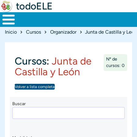
todoELE
Ruta de navegación
Inicio
Cursos
Organizador
Junta de Castilla y León
Cursos
:
Junta de
Nº de
cursos: 0
Castilla y León
Volver a lista completa
Buscar