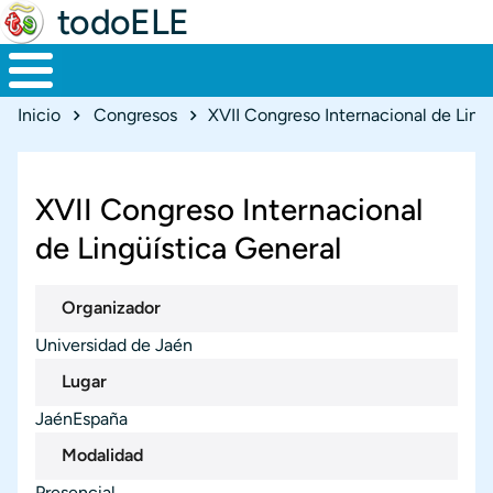
todoELE
Ruta de navegación
Inicio
Congresos
XVII Congreso Internacional de Ling
XVII Congreso Internacional
de Lingüística General
Organizador
Universidad de Jaén
Lugar
Jaén
España
Ciudad
País
Modalidad
Presencial