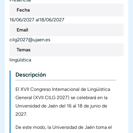
Fecha
16/06/2027
18/06/2027
Fecha inicio
Fecha final
Email
cilg2027@ujaen.es
Temas
lingüística
Descripción
El XVII Congreso Internacional de Lingüística
General (XVII CILG 2027) se celebrará en la
Universidad de Jaén del 16 al 18 de junio de
2027.
De este modo, la Universidad de Jaén toma el