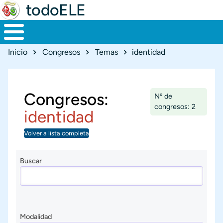
todoELE
Ruta de navegación
Inicio
Congresos
Temas
identidad
Congresos:
Nº de
congresos: 2
identidad
Volver a lista completa
Buscar
Modalidad