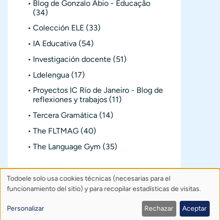
Blog de Gonzalo Abio - Educação
(34)
Colección ELE
(33)
IA Educativa
(54)
Investigación docente
(51)
Ldelengua
(17)
Proyectos IC Río de Janeiro - Blog de
reflexiones y trabajos
(11)
Tercera Gramática
(14)
The FLTMAG
(40)
The Language Gym
(35)
Todoele solo usa cookies técnicas (necesarias para el
Uso
Sobre Todoele
Índice
Publica
funcionamiento del sitio) y para recopilar estadísticas de visitas.
de
Contacto: todoele@gmail.com
Personalizar
Rechazar
Aceptar
Política de privacidad
Créditos
datos