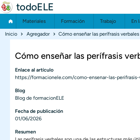
todoELE
Materiales
Formación
Trabajo
En l
Ruta de navegación
Inicio
Agregador
Cómo enseñar las perífrasis verbales
Cómo enseñar las perífrasis ver
Enlace al artículo
https://formacionele.com/como-ensenar-las-perifrasis-
Blog
Blog de formacionELE
Fecha de publicación
01/06/2026
Resumen
Las perífrasis verbales son una de las estructuras más út