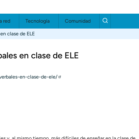
a red
Tecnología
Comunidad
 en clase de ELE
bales en clase de ELE
verbales-en-clase-de-ele/
iles y, al mismo tiempo, más difíciles de enseñar en la clase de