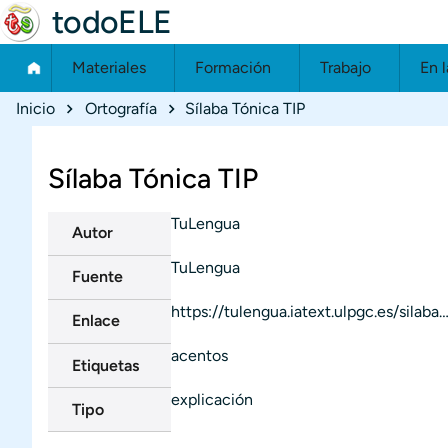
todoELE
Materiales
Formación
Trabajo
En l
Ruta de navegación
Inicio
Ortografía
Sílaba Tónica TIP
Sílaba Tónica TIP
TuLengua
Autor
TuLengua
Fuente
https://tulengua.iatext.ulpgc.es/silaba
Enlace
acentos
Etiquetas
explicación
Tipo