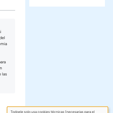
i
del
emia
para
on
 las
Todoele solo usa cookies técnicas (necesarias para el