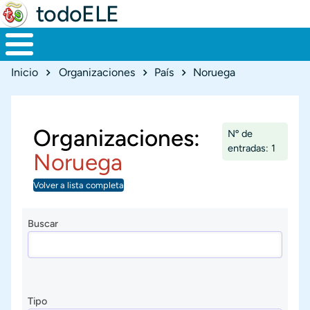
todoELE
Ruta de navegación
Inicio
Organizaciones
País
Noruega
Organizaciones:
Nº de
entradas: 1
Noruega
Volver a lista completa
Buscar
Tipo