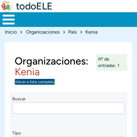
todoELE
Ruta de navegación
Inicio
Organizaciones
País
Kenia
Organizaciones:
Nº de
entradas: 1
Kenia
Volver a lista completa
Buscar
Tipo