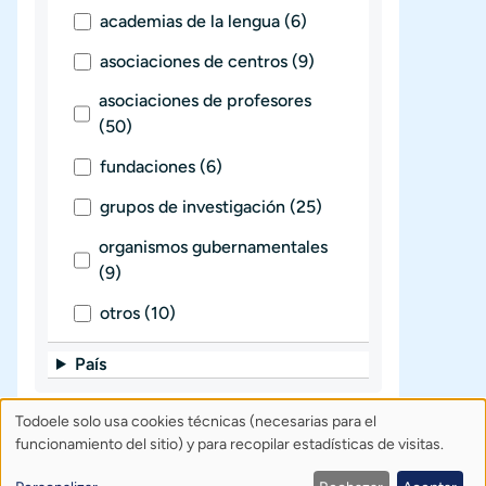
academias de la lengua (6)
asociaciones de centros (9)
asociaciones de profesores
(50)
fundaciones (6)
grupos de investigación (25)
organismos gubernamentales
(9)
otros (10)
País
Todoele solo usa cookies técnicas (necesarias para el
Uso
Sobre Todoele
Índice
Publica
funcionamiento del sitio) y para recopilar estadísticas de visitas.
de
Contacto: todoele@gmail.com