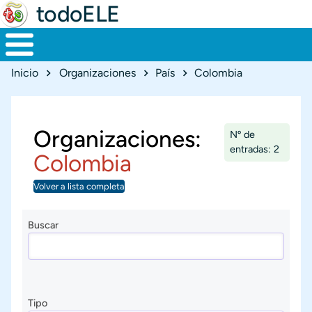
todoELE
Ruta de navegación
Inicio
Organizaciones
País
Colombia
Organizaciones:
Nº de
entradas: 2
Colombia
Volver a lista completa
Buscar
Tipo