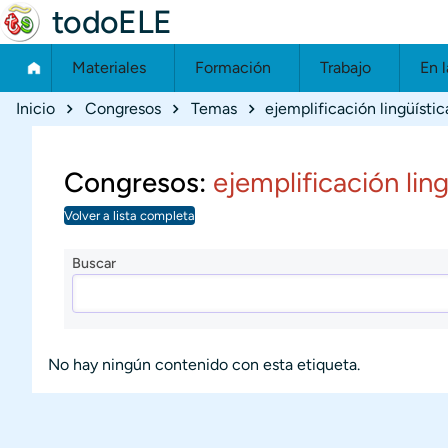
todoELE
Materiales
Formación
Trabajo
En l
Ruta de navegación
Inicio
Congresos
Temas
ejemplificación lingüístic
Congresos:
ejemplificación ling
Volver a lista completa
Buscar
No hay ningún contenido con esta etiqueta.