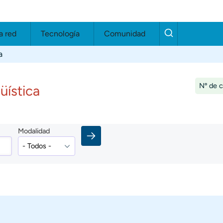
a red
Tecnología
Comunidad
a
Nº de 
üística
Modalidad