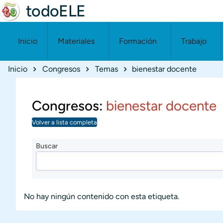
todoELE
Inicio
Materiales
Formación
Trabajo
Ruta de navegación
Inicio
Congresos
Temas
bienestar docente
Congresos:
bienestar docente
Volver a lista completa
Buscar
No hay ningún contenido con esta etiqueta.