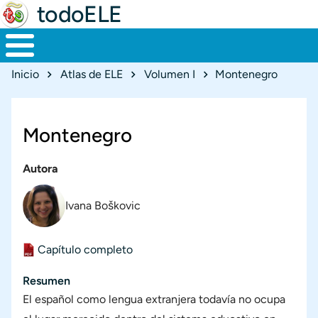
todoELE
Ruta de navegación
Inicio
Atlas de ELE
Volumen I
Montenegro
Montenegro
Autores
Autora
Ivana Boškovic
Documento
Capítulo completo
Resumen
El español como lengua extranjera todavía no ocupa