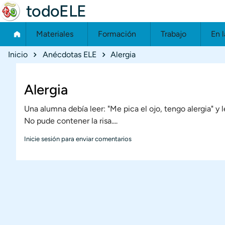
todoELE
Materiales
Formación
Trabajo
En l
Ruta de navegación
Inicio
Anécdotas ELE
Alergia
Alergia
Una alumna debía leer: "Me pica el ojo, tengo alergia" y l
No pude contener la risa....
Inicie sesión
para enviar comentarios