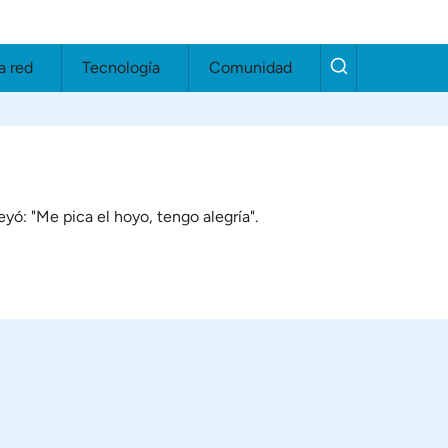
a red
Tecnología
Comunidad
eyó: "Me pica el hoyo, tengo alegría".