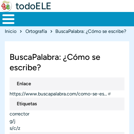
todoELE
Ruta de navegación
Inicio
Ortografía
BuscaPalabra: ¿Cómo se escribe?
BuscaPalabra: ¿Cómo se
escribe?
Enlace
https://www.buscapalabra.com/como-se-es…
Etiquetas
corrector
g/j
s/c/z