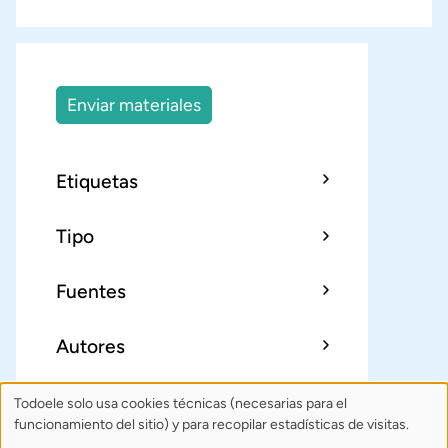
Enviar materiales
Etiquetas
Tipo
Fuentes
Autores
Todoele solo usa cookies técnicas (necesarias para el
Uso
Sobre Todoele
Índice
Publica
funcionamiento del sitio) y para recopilar estadísticas de visitas.
de
Contacto: todoele@gmail.com