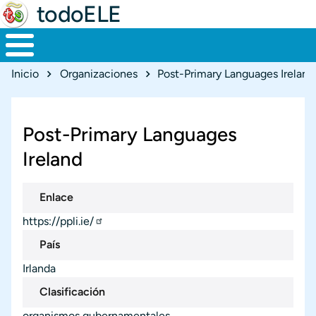
todoELE
Ruta de navegación
Inicio
Organizaciones
Post-Primary Languages Ireland
Post-Primary Languages
Ireland
Enlace
https://ppli.ie/
País
Irlanda
Clasificación
organismos gubernamentales