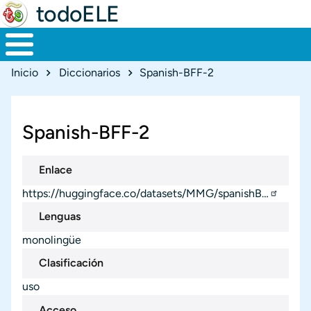
todoELE
Ruta de navegación
Inicio
Diccionarios
Spanish-BFF-2
Spanish-BFF-2
Enlace
https://huggingface.co/datasets/MMG/spanishB…
Lenguas
monolingüe
Clasificación
uso
Acceso