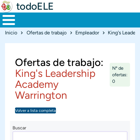
todoELE
Ruta de navegación
Inicio
Ofertas de trabajo
Empleador
King's Leader
Ofertas de trabajo:
Nº de
King's Leadership
ofertas:
Academy
0
Warrington
Volver a lista completa
Buscar