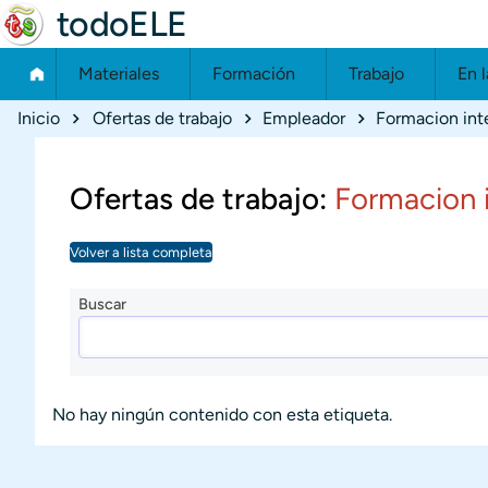
todoELE
Materiales
Formación
Trabajo
En l
Ruta de navegación
Inicio
Ofertas de trabajo
Empleador
Formacion int
Ofertas de trabajo:
Formacion i
Volver a lista completa
Buscar
No hay ningún contenido con esta etiqueta.