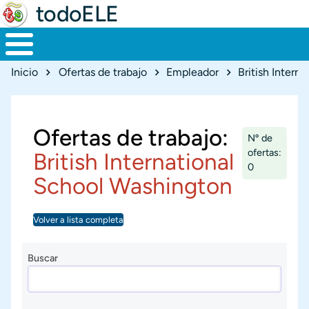
todoELE
Ruta de navegación
Inicio
Ofertas de trabajo
Empleador
British Intern
Ofertas de trabajo:
Nº de
ofertas:
British International
0
School Washington
Volver a lista completa
Buscar