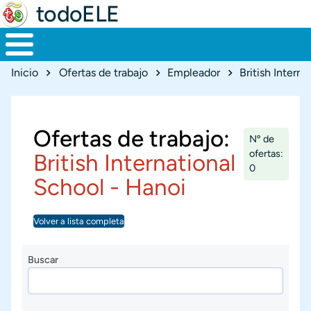
todoELE
Ruta de navegación
Inicio
Ofertas de trabajo
Empleador
British Intern
Ofertas de trabajo:
Nº de
ofertas:
British International
0
School - Hanoi
Volver a lista completa
Buscar