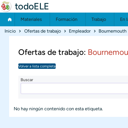
todoELE
Materiales
Formación
Trabajo
En l
Ruta de navegación
Inicio
Ofertas de trabajo
Empleador
Bournemouth 
Ofertas de trabajo:
Bournemou
Volver a lista completa
Buscar
No hay ningún contenido con esta etiqueta.