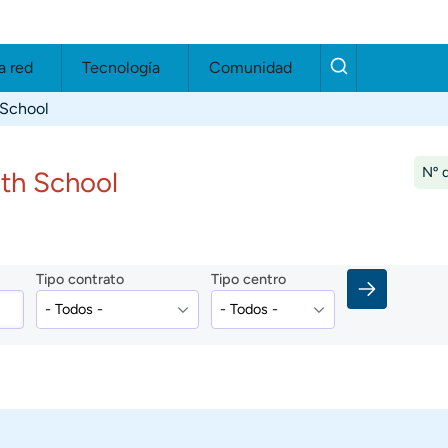
a red
Tecnología
Comunidad
School
Nº d
th School
Tipo contrato
Tipo centro