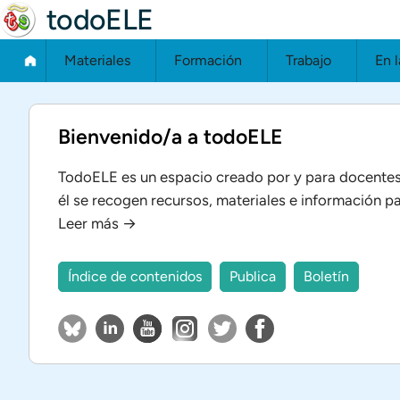
todoELE
Materiales
Formación
Trabajo
En l
Bienvenido/a a todoELE
TodoELE es un espacio creado por y para docentes
él se recogen recursos, materiales e información par
Leer más →
Índice de contenidos
Publica
Boletín